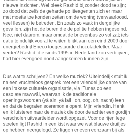
nieuwe inzichten. Wel bleek Rashid bijzonder dood te zijn;
zo dood dat zelfs de geharde politieagenten zich er maar
met moeite toe konden zetten om de woning (verwaarloosd,
veel flessen) te betreden. En zoals zo vaak in dergelijke
gevallen, zijn het de buren die de politie hebben ingeseind.
Nee, niet daarom, maar omdat de brievenbus zo vol zat; iets
dat uiteindelijk vooral te wijten blijkt aan een eind 2009 door
energiebedrijf Eneco toegestuurde chocoladeletter. Maar
verder? Rashid, die sinds 1995 in Nederland zou verblijven,
had hier evengoed nooit aangekomen kunnen zijn.
Dus wat te schrijven? En welke muziek? Uiteindelijk stuit ik,
na een vruchteloos gesprek met een vriendelijke dame van
een Irakese culturele organisatie, via iTunes op een
desolate mawwâl, waarvan ik de traditionele
openingswoorden (yā aīn, yā lail : oh, oog, oh, nacht) leen
en dat de begrafenisceremonie opent. Mijn vriendin, Henk
en ik luisteren naar de muziek die door de achter een gordijn
verscholen uitvaartleider wordt opgezet. Voor de rijen lege
stoelen ligt Rashid in een kist waar we wat blauwe druifjes
op hebben neergelegd. Ze liggen er even eenzaam bij als