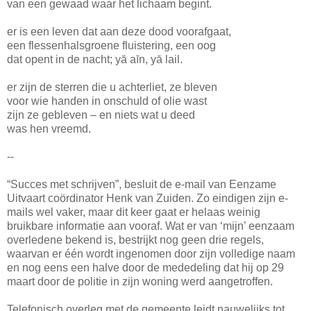
van een gewaad waar het lichaam begint.
er is een leven dat aan deze dood voorafgaat,
een flessenhalsgroene fluistering, een oog
dat opent in de nacht; yā aīn, yā lail.
er zijn de sterren die u achterliet, ze bleven
voor wie handen in onschuld of olie wast
zijn ze gebleven – en niets wat u deed
was hen vreemd.
--
“Succes met schrijven”, besluit de e-mail van Eenzame
Uitvaart coördinator Henk van Zuiden. Zo eindigen zijn e-
mails wel vaker, maar dit keer gaat er helaas weinig
bruikbare informatie aan vooraf. Wat er van ‘mijn’ eenzaam
overledene bekend is, bestrijkt nog geen drie regels,
waarvan er één wordt ingenomen door zijn volledige naam
en nog eens een halve door de mededeling dat hij op 29
maart door de politie in zijn woning werd aangetroffen.
Telefonisch overleg met de gemeente leidt nauwelijks tot