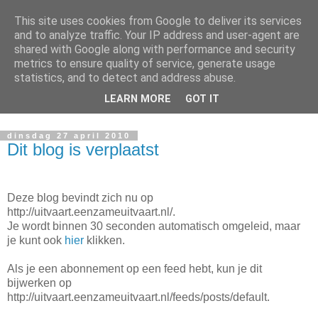
This site uses cookies from Google to deliver its services
UITVAARTEN
and to analyze traffic. Your IP address and user-agent are
shared with Google along with performance and security
metrics to ensure quality of service, generate usage
Omschrijving van de eenzame uitvaarten in Nederland
statistics, and to detect and address abuse.
bijgewoond door de dichters in dienst van de stichting
LEARN MORE
GOT IT
Eenzame uitvaart
dinsdag 27 april 2010
Dit blog is verplaatst
Deze blog bevindt zich nu op
http://uitvaart.eenzameuitvaart.nl/.
Je wordt binnen 30 seconden automatisch omgeleid, maar
je kunt ook
hier
klikken.
Als je een abonnement op een feed hebt, kun je dit
bijwerken op
http://uitvaart.eenzameuitvaart.nl/feeds/posts/default.